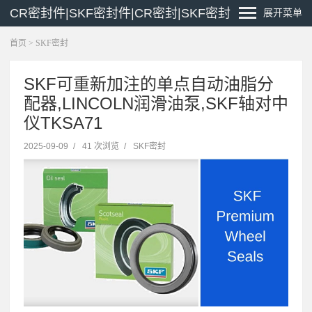
CR密封件|SKF密封件|CR密封|SKF密封
展开菜单
首页
>
SKF密封
SKF可重新加注的单点自动油脂分
配器,LINCOLN润滑油泵,SKF轴对中
仪TKSA71
2025-09-09
/
41 次浏览
/
SKF密封